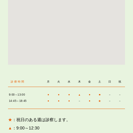
診療時間
月
火
水
木
金
土
日
祝
9:00～13:00
●
●
●
▲
●
■
－
－
14:45～18:45
●
●
●
－
●
★
－
－
★
：祝日のある週は診察します。
▲
：9:00～12:30